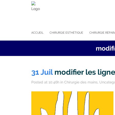
ACCUEIL
CHIRURGIE ESTHÉTIQUE
CHIRURGIE RÉPAR
modifi
31 Juil
modifier les lign
Posted at 10:46h
in
Chirurgie des mains
,
Uncatego