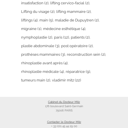
insatisfaction
(2)
lifting cervico-facial
(2)
Lifting du visage
(2)
lifting mammaire
(2)
liftings
(4)
main
(5)
maladie de Dupuytren
(2)
migraine
(1)
médecine esthétique
(4)
nymphoplastie
(2)
paris
(12)
patients
(2)
plastie abdominale
(3)
post opératoire
(2)
prothèses mammaires
(3)
reconstruction sein
(2)
rhinoplastie avant après
(4)
rhinoplastie médicale
(4)
réparatrice
(9)
tumeurs main
(2)
vladimir mitz
(22)
Cabinet du Docteur Mitz
176 boulevard Saint-Germain
75006 PARIS
Contacter le Docteur Mitz
+ 33 (0)1 45 44 29 00